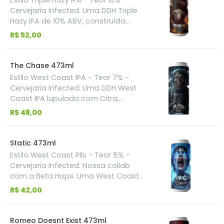
Estilo Triple Hazy IPA - Teor 10% -
frutas tropicais, além de baunilha e
Cervejaria Infected. Uma DDH Triple
berries. O lúpulo Citra, adicionado à
Hazy IPA de 10% ABV, construída
receita, reforça o perfil frutado da
para quem acredita que
R$ 52,00
cerveja deixando-ainda mais
intensidade nunca é demais.
saborosa e suculenta!
Lupulada com Citra Dynaboost,
Citra Hyperboost, NZ Cascade,
The Chase 473ml
Peacharine e Simcoe.
Estilo West Coast IPA - Teor 7% -
Cervejaria Infected. Uma DDH West
Coast IPA lupulada com Citra,
Mosaic, Simcoe e Ekuanot. Produzida
R$ 48,00
na já característica base West
Coast da Infected: crystal clear,
aromática, amarga e
Static 473ml
surpreendentemente macia. Cítrico
Estilo West Coast Pils - Teor 5% -
vibrante. Resinoso na medida. Final
Cervejaria Infected. Nossa collab
seco e limpo. Na busca pelo
com a Beta Hops. Uma West Coast
desconhecido, pode-se chegar a
Pils cristalina, seca e extremamente
R$ 42,00
consequências extremas.
aromática, construída com Krush
HyperBoost, Citra e Mosaic. Leve no
corpo. Seca no final. E carregada de
Romeo Doesnt Exist 473ml