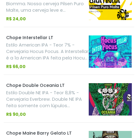
chocolate amargo, café expresso,
Biomma. Nossa cerveja Pilsen Puro
mais camadas de complexidade.
toffee e um delicado toque de
Malte, uma cerveja leve e
frutas cristalizadas. Intensa e
refrescante, para momentos felizes
R$ 24,00
elegante, esta Imperial Stout mostra
de comemoração e do dia a dia.
toda a profundidade que uma
Uma boa opção para te refrescar
receita clássica pode oferecer
nos dias quentes.
Chope Interstellar LT
quando executada com excelência.
Estilo American IPA - Teor 7% -
Cervejaria Hocus Pocus. A Interstellar
é a 1a American IPA feita pela Hocus
Pocus, escolhida como a 2a melhor
R$ 66,00
cerveja do Mondial de la Biére 2016
pela votação do público. Ela utiliza
uma quantidade grande de lúpulos
Chope Double Oceania LT
que criam uma explosão de aromas
Estilo Double NE IPA - Teor 8,8% -
de manga e maracujá, com sabor
Cervejaria Everbrew. Double NE IPA
cítrico extremo para uma ipa de
feita somente com lúpulos
apenas 7% de teor alcoólico.
australianos Vic Secret, Galaxy,
R$ 90,00
Motueka e Summer trazendo aroma
e sabor de frutas tropicais
(maracujá, pêssego, abacaxi) com
Chope Maine Barry Gelato LT