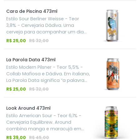
por mulheres camponesas da
Europa medieval, do século XIV,
Cara de Piscina 473ml
para alimentar suas famílias e
Estilo Sour Berliner Weisse - Teor
vizinhos. A cor âmbar anuncia notas
3,8% - Cervejaria Dádiva. Uma
doces a mel, biscoito e caramelo.
cerveja para acompanhar um dia
Um perfume campestre e delicado
de calor na piscina. Esta Berliner
R$ 25,00
R$ 32,00
de notas florais, frutadas e terrosas,
Weisse bem leve com caju e tudo o
além de especiarias algo picante.
que você precisa para se refrescar.
Vivaz, seca e refrescante em fina
Sabor de caju, com toques
La Parola Data 473ml
espuma.
adocicados da fruta, se equilibram
Estilo Modern Pilsner - Teor 5,5% -
a acides da Berliner Weisse.
Collab Mafiosa e Dádiva. Em italiano,
La Parola Data significa “a palavra
dada” — uma expressão que traduz
R$ 25,00
R$ 32,00
o compromisso e a lealdade que
marcaram essa parceria desde o
início. Dourada e límpida, com 5,2%
Look Around 473ml
de álcool, a cerveja é feita com o
Estilo American Sour - Teor 6,1% -
lúpulo Luminosa, que entrega
Cervejaria Equilibrew. Around
aromas frescos, cítricos e
combina manga e maracujá em
levemente frutados. Refrescante e
uma American Sour vibrante,
R$ 39,00
R$ 45,00
equilibrada, foi criada para ser