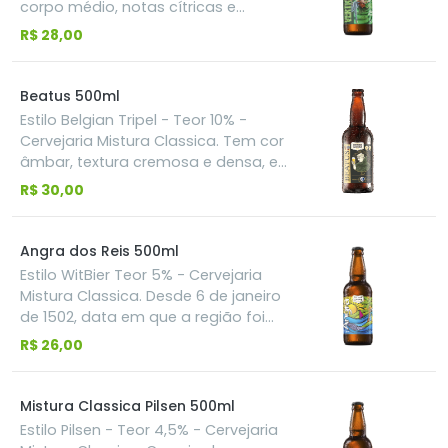
corpo médio, notas cítricas e
frutadas tanto no sabor, quanto no
R$ 28,00
aroma. O final seco e refrescante
mostra o equilíbrio dessa bebida.
Beatus 500ml
Estilo Belgian Tripel - Teor 10% -
Cervejaria Mistura Classica. Tem cor
âmbar, textura cremosa e densa, e
um dulçor muito agradável no
R$ 30,00
sabor e aroma. Encorpada, traz
lembranças de especiarias, frutas e
condimentos. A carga alcoólica
Angra dos Reis 500ml
elevada traz o equilíbrio em todos
Estilo WitBier Teor 5% - Cervejaria
os elementos.
Mistura Classica. Desde 6 de janeiro
de 1502, data em que a região foi
descoberta, já deveria ter
R$ 26,00
acontecido um brinde oficial a essa
cidade importante e acolhedora
que é Angra dos Reis. Afinal de
Mistura Classica Pilsen 500ml
contas, temos mais de 365 ilhas
Estilo Pilsen - Teor 4,5% - Cervejaria
que são rotineiramente