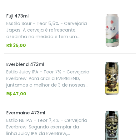
e Maracujá. Com acidez no ponto e
textura cremosa na boca.
Fuji 473ml
Esstilo Sour - Teor 5,5% - Cervejaria
Japas. A cerveja é refrescante,
azedinha na medida e tem um
sabor de maçã vermelha de dar
R$ 35,00
agua na boca.
Everblend 473ml
Estilo Juicy IPA - Teor 7% - Cervejaria
Everbrew. Para criar a EVERBLEND,
juntamos o melhor de 3 de nossas
NE IPAs (EVERMONT, EVERMAINE e
R$ 47,00
EVERMASS)! Foi produzida à partir da
mesma base de malte, porém
adicionamos todos os lúpulos das
Evermaine 473ml
três cervejas que são: Citra, Mosaic,
Estilo NE IPA - Teor 7,4% - Cervejaria
Galaxy, Amarillo, Simcoe e El Dorado.
Everbrew. Segundo exemplar da
O resultado é uma agradável
linha Juicy IPA da EverBrew,
salada de frutas no sabor e no