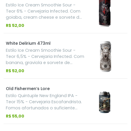
aroma. Camadas cítricas, tropicais
Estilo Ice Cream Smoothie Sour -
e resinosas em uma cerveja feita
Teor 6% - Cervejaria Infected. Com
pra provar que menos álcool não
goiaba, cream cheese e sorvete de
significa menos impacto.
creme, construída para entregar a
R$ 52,00
sensação de um verdadeiro
cheesecake de goiaba em forma
de cerveja. Densa, cremosa e
White Delirium 473ml
carregada de fruta, com a goiaba
Estilo Ice Cream Smoothie Sour -
dominando o aroma e o sabor,
Teor 6,5% - Cervejaria Infected. Com
enquanto notas sutis de cream
banana, graviola e sorvete de
cheese completam a experiência
baunilha, trazendo uma
R$ 52,00
do primeiro ao último gole.
combinação tropical cremosa,
marcada pelo equilíbrio entre a
doçura da baunilha, a banana
Old Fishermen’s Lore
madura e o caráter exótico da
Estilo Quintuple New England IPA -
graviola. Doçura celestial. Acidez
Teor 15% - Cervejaria Escafandrista.
brutal.
Fomos afortunados o suficiente
para conseguirmos por nossas
R$ 55,00
mãos no mais novo lançamento da
Hop Products of Australia, o HPA033,