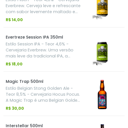
Angra Dos Reis e experimente essa
Everbrew. Cerveja leve e refrescante
Mistura.
com sabor levemente maltado e
baixo amargor. Ideal para curtir em
R$ 14,00
casa, na praia e a qualquer
momento do dia.
Evertreze Session IPA 350ml
Estilo Session IPA - Teor 4,6% -
Cervejaria Everbrew. Uma versão
mais leve da tradicional IPA, a
Evertreze Session IPA tem aroma
R$ 18,00
cítrico e um amargor suave que
convida sempre a um novo gole.
Magic Trap 500ml
Estilo Belgian Stong Golden Ale -
Teor 8,5% - Cervejaria Hocus Pocus.
A Magic Trap é uma Belgian Golden
Strong Ale dourada, cristalina,
R$ 30,00
reinventada para ser mais frutada e
mais forte que outras do mesmo
estilo. Usa uma levedura trapista em
Interstellar 500ml