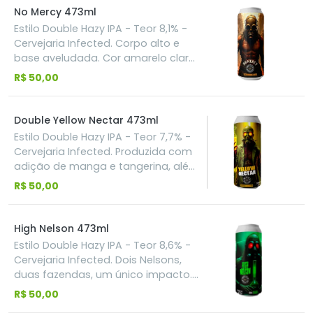
caramelo, sutil tosta e final seco. O
No Mercy 473ml
lúpulo inglês dá um leve toque
Estilo Double Hazy IPA - Teor 8,1% -
terroso.
Cervejaria Infected. Corpo alto e
base aveludada. Cor amarelo claro
e suculenta. Produzida com os
R$ 50,00
lúpulos Riwaka, Motueka e Motueka
kopkief. Aroma e sabor que trazem
notas de lima, cítrico vivo e
Double Yellow Nectar 473ml
tropicais. Aromática e potente.
Estilo Double Hazy IPA - Teor 7,7% -
Cervejaria Infected. Produzida com
adição de manga e tangerina, além
dos lúpulos Motueka e Mosaic nos
R$ 50,00
formatos pellet e lupocore.
Suculência absurda, aromática e
turva. Perfil que traz uma explosão
High Nelson 473ml
frutada e tropical.
Estilo Double Hazy IPA - Teor 8,6% -
Cervejaria Infected. Dois Nelsons,
duas fazendas, um único impacto.
A base entrega o caráter icônico do
R$ 50,00
vinho branco e fruta fresca. No DDH