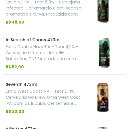
Estilo NE IPA - Teor 6,8% - Cervejaria
de aromas, paladares frutados e de
Infected. Cor amarelo claro, sedosa,
especiarias.
aromática e turva. Produzida com
os lúpulos Motueka, Nectaron e Citra
R$ 48,00
lupomax. Aroma e sabor com notas
de lima, casca de limão e frutas
tropicais.
In Search of Chaos 473ml
Estilo Double Hazy IPA - Teor 9,2% -
Cervejaria Infected. Uma Hi-
Saturation DNEIPA produzida com
Citra Dynaboost, Citra Hyperboost,
R$ 52,00
Citra Lupomax, Krush, NZ Cascade e
Maui Nelson Hop Kief. Ingredientes
altamente usados pelas cervejarias
Seventh 473ml
mais brabas da cena gringa. Cítrico
Estilo West Coast IPA - Teor 6,4% -
na cara. Tropical profundo. Impacto
Cervejaria Go Brew. Uma West Cost
contínuo. Direta. Intensa.
IPA, com os lúpulos Centennial e
Cascade. Apresenta aroma herbal,
R$ 30,00
gramíneo o floral; de amargor
presente e coloração dourada.
Inspirada em contos místicos e