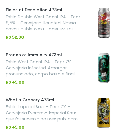
(duplo dry hopping) um lote
específico da Freestyle Hops entra
Fields of Desolation 473ml
em cena e provoca euforia: Manga
Estilo Double West Coast IPA - Teor
suculenta e grapefruit vibrante.
8,5% - Cervejaria Haunted. Nossa
Complexa, expressiva!
nova Double West Coast IPA foi
desenvolvida pensando nos
R$ 52,00
amantes do perfil clássico deste
estilo. Utilizamos os lúpulos
Cascade, Centennial e Chinook para
Breach of Immunity 473ml
conferir o perfil que tanto amamos:
Estilo West Coast IPA - Tepr 7% -
com aromas herbais, resinosos e
Cervejaria Infected. Amargor
um leve cítrico, coloração amarelo
pronunciado, corpo baixo e final
translúcido e amargor na medida
seco. Produzida com os lúpulos
R$ 45,00
certa, a drinkability dessa cerveja
Citra, Mosaic e Motueka. Aroma e
surpreende, contrastando com seu
sabor com notas de lima fresca,
teor alcóolico. A arte do rótulo faz
frutas tropicais maduras e um
What a Grocery 473ml
referência a uma música da banda
toque resinoso bem marcado.
Estilo Imperial Sour - Teor 7% -
sueca Arch Enemy, lançada no seu
Cervejaria Everbrew. Imperial Sour
primeiro disco, Black Earth.
que foi sucesso no Brewpub, com
doses absurdas de Manga, Goiaba
R$ 45,00