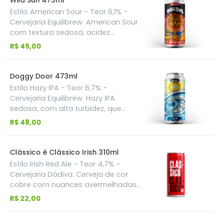
Wild Sun 473ml
folclóricos, em que o número sete
Estilo American Sour - Teor 6,1% -
representa “o escolhido(a).
Cervejaria Equilibrew. American Sour
Harmoniza com pratos mais
com textura sedosa, acidez
gordurosos, como o clássico
assertiva e adições de Tangerina,
R$ 45,00
hambúrguer, frango frito
Caju e Manga.
empanado e bolinhos fritos.
Doggy Door 473ml
Estilo Hazy IPA - Teor 6,7% -
Cervejaria Equilibrew. Hazy IPA
sedosa, com alta turbidez, que
explora os lúpulos Peacharine,
R$ 48,00
Nelson Sauvin e Mosaic.
Clássico é Clássico Irish 310ml
Estilo Irish Red Ale - Teor 4,7% -
Cervejaria Dádiva. Cerveja de cor
cobre com nuances avermelhadas.
Sensorial: uma receita clássica e
R$ 22,00
equilibrada que tem como aromas
e sabores principais as notas de