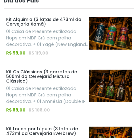
Dia dos Pais
Kit Alquimia (3 latas de 473ml da
Cervejaria Xamã)
01 Caixa de Presente estilozada
Hops em MDF Crú com palha
decorativa. + 01 Yagé (New England
Pale Ale | 5,5%): Super cremosa e
R$ 99,00
R$ 119,00
fácil de beber. Leva aveia e trigo na
receita, entregando uma explosão
de aromas e sabores que lembram
Kit Os Clássicos (3 garrafas de
500ml da Cervejaria Mistura
pêssego, manga e frutas cítricas. +
Clássica)
01 Boiuna (German Pils | 5,0%): Feita
01 Caixa de Presente estilozada
com um processo milenar que
Hops em MDF Crú com palha
realça sua cor dourada. Uma Pilsen
decorativa. + 01 Amnésia (Double IPA
com aroma limpo de malte, notas
| 9,0%): Dourada, 100% puro malte e
de casca de pão tostado, mel e um
R$ 89,00
R$ 108,00
muito potente. Uma receita que
toque herbal delicioso do lúpulo. + 01
equilibra perfeitamente um
Jurema (American Pale Ale | 5,2%):
amargor marcante com aromas
Puro frescor em estado líquido! Traz
Kit Louco por Lúpulo (3 latas de
473ml da Cervejaria Everbrew)
intensos de lúpulos especiais. + 01
um aroma incrível de frutas