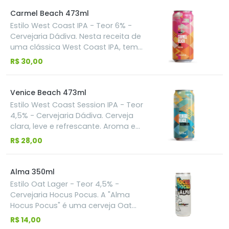
versão Incognito, que é uma das
mergulhar em lúpulos por muito
tecnologias que mais preserva os
Carmel Beach 473ml
mais goles
óleos essenciais do lúpulo, e Mosaic
Estilo West Coast IPA - Teor 6% -
e Citra na versão T45, além de um
Cervejaria Dádiva. Nesta receita de
toque de lúpulo El Dorado
uma clássica West Coast IPA, temos
o blend de lúpulos Denali, Citra e
R$ 30,00
Centennial com notas cítricas e
resinosas, corpo baixo e final seco
Venice Beach 473ml
Estilo West Coast Session IPA - Teor
4,5% - Cervejaria Dádiva. Cerveja
clara, leve e refrescante. Aroma e
sabor marcantes de lúpulos
R$ 28,00
americanos e amargor equilibrado.
Harmoniza com sol, praia e frutos
do mar. Na nova receita desta já
Alma 350ml
conhecida West Coast Session IPA,
Estilo Oat Lager - Teor 4,5% -
trazemos leveza e final seco
Cervejaria Hocus Pocus. A "Alma
combinados a lúpulos cítricos
Hocus Pocus" é uma cerveja Oat
americanos.
Lager da cervejaria brasileira Hocus
R$ 14,00
Pocus, conhecida pela sua leveza,