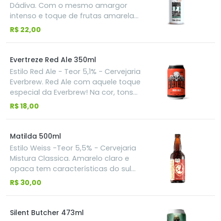
tradicional corpo macio e amargor
Dádiva. Com o mesmo amargor
equilibrando o conjunto.
intenso e toque de frutas amarelas
da Dádiva IPA, mas SEM GLÚTEN
R$ 22,00
Evertreze Red Ale 350ml
Estilo Red Ale - Teor 5,1% - Cervejaria
Everbrew. Red Ale com aquele toque
especial da Everbrew! Na cor, tons
avermelhados e brilhante, no
R$ 18,00
aroma, notas que remetem à
caramelo e suave lembrança de
casca de pão, tosta e toffee. No
Matilda 500ml
sabor, também há presença de
Estilo Weiss -Teor 5,5% - Cervejaria
notas caramelo, porém mais suave.
Mistura Classica. Amarelo claro e
O dulçor desta cerveja se faz
opaca tem características do sul
presente e muito bem equilibrado
da Alemanha, sua combinação de
R$ 30,00
com o amargor proveniente do
maltes de cevada e trigo
lúpulo.
harmonizam-se com perfeição.
Valoriza a interatividade do paladar
Silent Butcher 473ml
amargo com a presença marcante