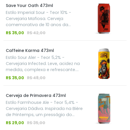
tributo líquido à força feminina que
direção, abrindo um leque de
Save Your Oath 473ml
atravessa gerações.
aromas e sabores frutados.
Estilo Imperial Sour - Teor 10% -
Cervejaria Mafiosa. Cerveja
comemorativa de 10 anos da
Famiglia! Uma imperial sour com
R$ 35,00
R$ 42,00
muito morango e framboesa.
Corpo alto, acidez marcante e uma
explosão de frutas.
Caffeine Karma 473ml
Estilo Sour Aler - Teor 5,2% -
Cervejaria Infected. Leve, acidez na
medida, complexa e refrescante.
Produzida com adição de cold brew,
R$ 35,00
R$ 48,00
favas de baunilha e chips de
carvalho francês infusionados em
bourbon. Acidificada com lacto
Cerveja de Primavera 473ml
especialmente propagado para a
Estilo Farmhouse Ale - Teor 5,4% -
cerveja. Perfil que traz notas de
Cervejaria Dádiva. Inspirada na Bière
café, dulçor da baunilha e leve
de Printemps, um presságio do
amadeirado.
estilo Saison, essa receita
R$ 29,00
R$ 35,00
rememora as cervejas produzidas