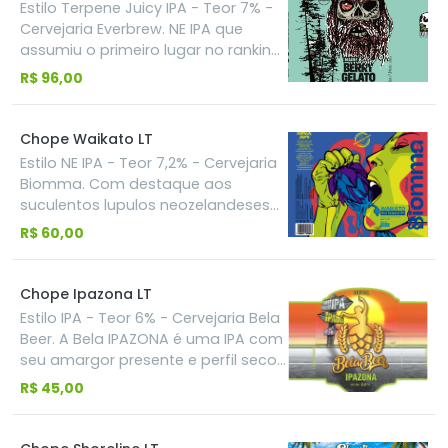
notas de hortelã e limão.
Estilo Terpene Juicy IPA - Teor 7% -
Cervejaria Everbrew. NE IPA que
assumiu o primeiro lugar no ranking
brasileiro do Untappd, já conhecida
R$ 96,00
Evermaine com adição de Terpenos
que reproduzem as características
da Strain Berry Gelato, uma cepa
Chope Waikato LT
que traz aromas tropicais, baunilha
Estilo NE IPA - Teor 7,2% - Cervejaria
e berries, complementando a
Biomma. Com destaque aos
potência do Citra.
suculentos lupulos neozelandeses
Nelson Sauvin e Motueka, a Waikato
R$ 60,00
é um verdadeiro tesouro para os
apreciadores de cervejas
excepecionais.
Chope Ipazona LT
Estilo IPA - Teor 6% - Cervejaria Bela
Beer. A Bela IPAZONA é uma IPA com
seu amargor presente e perfil seco.
Ela leva em sua receita 4 tipos de
R$ 45,00
Maltes, fazendo com que ela
apresente uma complexidade em
seu sabor e apresentando a