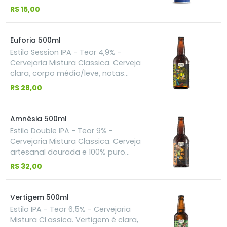
cerveja de trigo, leve e refrescante,
R$ 15,00
tem aroma de laranja e toques de
especiarias. Feita com semente de
coentro e casca de laranja, além de
Euforia 500ml
um toque de camomila
Estilo Session IPA - Teor 4,9% -
Cervejaria Mistura Classica. Cerveja
clara, corpo médio/leve, notas
cítricas e frutadas. Essa cerveja tem
R$ 28,00
o equilíbrio do amargor com
suavidade do gole, trazendo um
sabor refrescante junto com um
Amnésia 500ml
baixo teor alcoólico. Esse estilo
Estilo Double IPA - Teor 9% -
agrada todos os paladares, e você
Cervejaria Mistura Classica. Cerveja
pode harmonizar com frango frito,
artesanal dourada e 100% puro
costela bovina ou sorvete de
malte, feita com dosagens de
R$ 32,00
menta.
lúpulos especiais. O processo de
fabricação é acompanhado em
cada detalhe, especialmente para
Vertigem 500ml
obtenção de aromas e amargores
Estilo IPA - Teor 6,5% - Cervejaria
perfeitos para a apreciação deste
Mistura CLassica. Vertigem é clara,
estilo de cerveja.