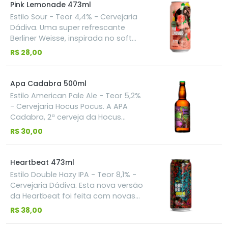
remete a um chope fresco. Criada
Pink Lemonade 473ml
com adição de aveia, malte de
Estilo Sour - Teor 4,4% - Cervejaria
cevada, lúpulo e levedura, a cerveja
Dádiva. Uma super refrescante
apresenta um teor alcoólico de
Berliner Weisse, inspirada no soft
4,4%, um amargor suave e notas de
drink Pink Lemonade. Com adição
R$ 28,00
miolo de pão, equilibradas por um
de amora, framboesa e limão, uma
toque herbal e cítrico.
cerveja marcante pela sua acidez e
extrema refrescância.
Apa Cadabra 500ml
Estilo American Pale Ale - Teor 5,2%
- Cervejaria Hocus Pocus. A APA
Cadabra, 2ª cerveja da Hocus
Pocus, é uma American Pale Ale
R$ 30,00
feita para confundir quem espera
que cervejas leves tenham pouco
aroma e sabor. Com 5.2% ABV,
Heartbeat 473ml
drinkability altíssima, e aroma
Estilo Double Hazy IPA - Teor 8,1% -
fortemente cítrico e resinoso que
Cervejaria Dádiva. Esta nova versão
normalmente só se encontra em
da Heartbeat foi feita com novas
Imperial IPAs extremamente
técnicas e tecnologias de
R$ 38,00
lupuladas, ela faz com que seja
lupulagem. O Citra foi usado na
possível ter a experiência de