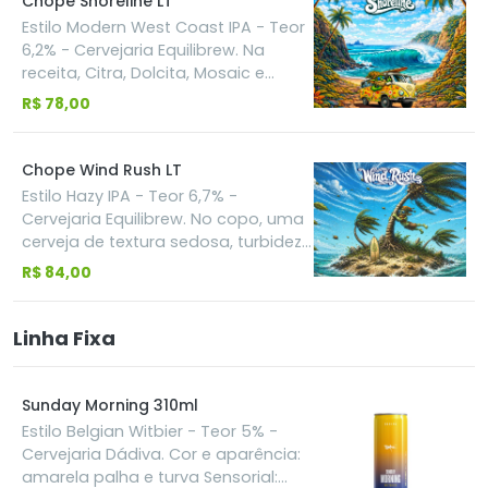
Chope Shoreline LT
coloração alaranjada.
Estilo Modern West Coast IPA - Teor
6,2% - Cervejaria Equilibrew. Na
receita, Citra, Dolcita, Mosaic e
Simcoe resultam em uma explosão
R$ 78,00
de frutas tropicais maduras e frutas
de caroço, fugindo do perfil de
lupulagem clássica do estilo. Clara,
Chope Wind Rush LT
seca, refrescante e extremamente
Estilo Hazy IPA - Teor 6,7% -
aromática. Uma West Coast
Cervejaria Equilibrew. No copo, uma
moderna, onde o protagonismo
cerveja de textura sedosa, turbidez
está na intensidade dos lúpulos e
intensa e um equilíbrio que convida
R$ 84,00
na facilidade de beber.
ao próximo gole. A combinação dos
lúpulos Nelson Sauvin, Dolcita e
Mosaic LupoCore entrega uma
Linha Fixa
explosão aromática em camadas
com notas de uva branca, frutas
tropicais maduras e um toque
Sunday Morning 310ml
cítrico, resultando em uma Hazy IPA
Estilo Belgian Witbier - Teor 5% -
extremamente aromática.
Cervejaria Dádiva. Cor e aparência:
amarela palha e turva Sensorial: